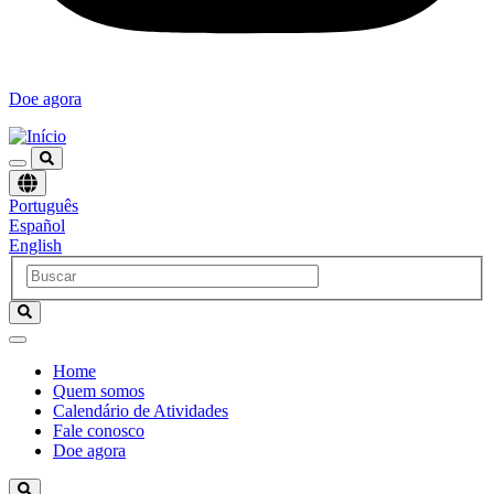
Doe agora
Escolha
Português
um
Español
idioma
English
Home
Quem somos
Navegación
Calendário de Atividades
principal
Fale conosco
Doe agora