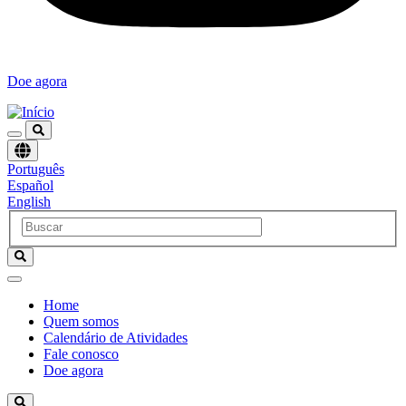
Doe agora
Escolha
Português
um
Español
idioma
English
Home
Quem somos
Navegación
Calendário de Atividades
principal
Fale conosco
Doe agora