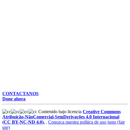
CONTACTANOS
Done ahora
Contenido bajo licencia
Creative Commons
Atribuição-NãoComercial-SemDerivações 4.0 Internacional
(CC BY-NC-ND 4.0).
.
Conozca nuestra política de uso justo (fair
use)